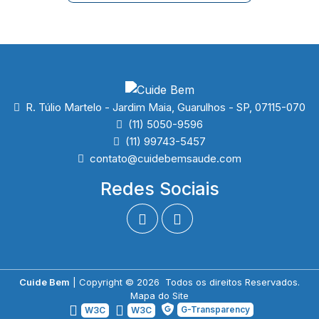
Email
Gmail
Outlook
Gerar QR
OUTROS LINKS RELACIONADOS
Regiões Onde Atendemos
Clique aqui para ver as regiões